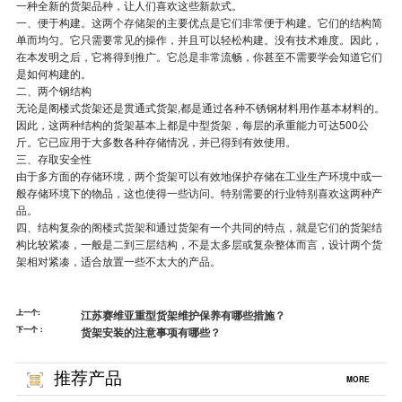
一种全新的货架品种，让人们喜欢这些新款式。
一、便于构建。这两个
存储架
的主要优点是它们非常便于构建。它们的结构简
单而均匀。它只需要常见的操作，并且可以轻松构建。没有技术难度。因此，
在本发明之后，它将得到推广。它总是非常流畅，你甚至不需要学会知道它们
是如何构建的。
二、两个钢结构
无论是阁楼式货架还是贯通式货架,都是通过各种不锈钢材料用作基本材料的。
因此，这两种结构的货架基本上都是中型货架，每层的承重能力可达500公
斤。它已应用于大多数各种存储情况，并已得到有效使用。
三、存取安全性
由于多方面的存储环境，两个货架可以有效地保护存储在工业生产环境中或一
般存储环境下的物品，这也使得一些访问。特别需要的行业特别喜欢这两种产
品。
四、结构复杂的
阁楼式货架
和通过货架有一个共同的特点，就是它们的货架结
构比较紧凑，一般是二到三层结构，不是太多层或复杂整体而言，设计两个货
架相对紧凑，适合放置一些不太大的产品。
上一个:
江苏赛维亚重型货架维护保养有哪些措施？
下一个：
货架安装的注意事项有哪些？
推荐产品
MORE