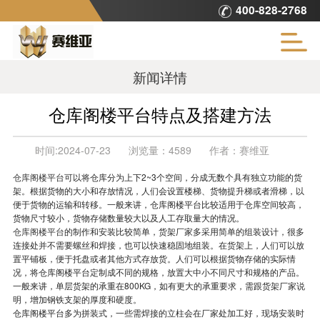
400-828-2768
新闻详情
仓库阁楼平台特点及搭建方法
时间:
2024-07-23
浏览量：
4589
作者：
赛维亚
仓库阁楼平台
可以将仓库分为上下2~3个空间，分成无数个具有独立功能的货
架。根据货物的大小和存放情况，人们会设置楼梯、货物提升梯或者滑梯，以
便于货物的运输和转移。一般来讲，仓库阁楼平台比较适用于仓库空间较高，
货物尺寸较小，货物存储数量较大以及人工存取量大的情况。
仓库阁楼平台
的制作和安装比较简单，货架厂家多采用简单的组装设计，很多
连接处并不需要螺丝和焊接，也可以快速稳固地组装。在货架上，人们可以放
置平铺板，便于托盘或者其他方式存放货。人们可以根据货物存储的实际情
况，将仓库阁楼平台定制成不同的规格，放置大中小不同尺寸和规格的产品。
一般来讲，单层货架的承重在800KG，如有更大的承重要求，需跟货架厂家说
明，增加钢铁支架的厚度和硬度。
仓库阁楼平台多为拼装式，一些需焊接的立柱会在厂家处加工好，现场安装时