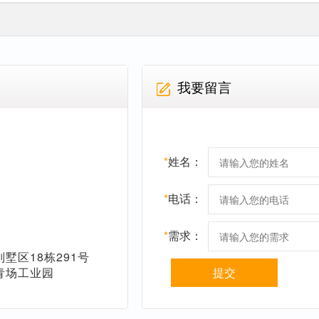
我要留言
*
姓名：
*
电话：
*
需求：
墅区18栋291号
青场工业园
提交