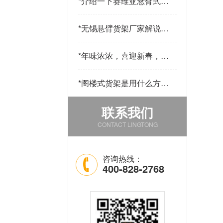
*
介绍一下赛维亚悬臂式货
架采用哪些材料制作
*
无锡悬臂货架厂家解说悬
臂货的用途和优点
*
年味浓浓，喜迎新春，公
司发年货啦！
*
阁楼式货架是用什么方法
改善仓库中的环境的
联系我们
CONTACT LINGTONG
咨询热线：
400-828-2768