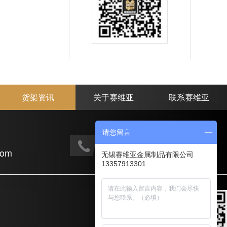
货架资讯
关于赛维亚
联系赛维亚
请您留言
手机电话：
com
133-5791-3301
无锡赛维亚金属制品有限公司
13357913301