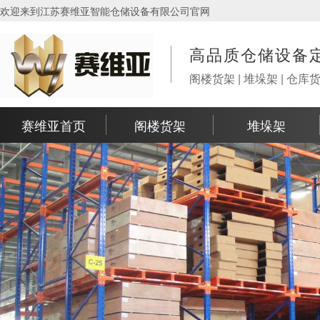
欢迎来到江苏赛维亚智能仓储设备有限公司官网
高品质仓储设备
阁楼货架 | 堆垛架 | 仓库
赛维亚首页
阁楼货架
堆垛架