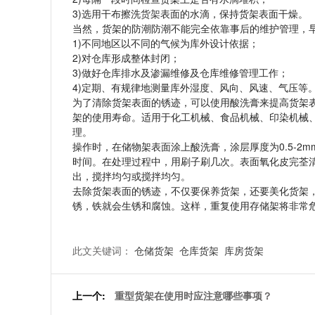
3)选用干布擦洗
货架
表面的水滴，保持货架表面干燥。
当然，货架的防潮防潮不能完全依靠事后的维护管理，
1)不同地区以不同的气候为库外设计依据；
2)对仓库形成整体封闭；
3)做好仓库排水及渗漏维修及仓库维修管理工作；
4)定期、有规律地测量库外湿度、风向、风速、气压等
为了清除货架表面的锈迹，可以使用酸洗膏来提高货架
架的使用寿命。适用于化工机械、食品机械、印染机械
理。
操作时，在储物架表面涂上酸洗膏，涂层厚度为0.5-2
时间。在处理过程中，用刷子刷几次。表面氧化皮完荃
出，搅拌均匀或搅拌均匀。
去除货架表面的锈迹，不仅要保养货架，还要美化货架
锈，铁就会生锈和腐蚀。这样，重复使用存储架将非常
此文关键词：
仓储货架
仓库货架
库房货架
上一个:
重型货架在使用时应注意哪些事项？