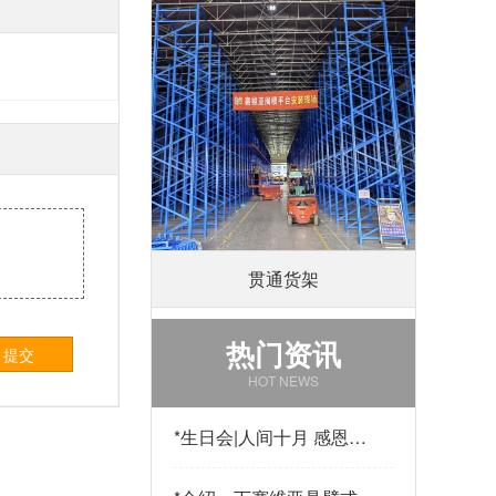
贯通货架
热门资讯
提交
HOT NEWS
*
生日会|人间十月 感恩有
你