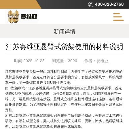
400-828-2768
新闻详情
江苏赛维亚悬臂式货架使用的材料说明
时间:
2025-10-25
浏览量：
3920
作者：
赛维亚
江苏赛维亚货架类型一般由两种材料制成：方管生产：
悬臂式货架
根据相应的
悬臂层装载要求，首先选择符合分层要求的方管，切割成所需尺寸，焊接防滑
罩一端，另一端焊接并连接到U形柱连接器。
由C型钢制成：江苏赛维亚货架
悬臂式货架
根据相应的悬臂层装载要求，首先
选择C型钢的规格，经过选择，两件C型钢对接焊，焊后，焊接防滑屏蔽在一
端，另一端是焊接型柱连接器。悬臂式立柱和立柱件通过连杆连接，连杆通常
由矩形管制成。为了增加安全性和稳定性，在连杆上施加扁平铁背衬以紧紧固
定柱。
所有江苏赛维亚货架悬臂式搁板部件在生产后都是半成品，并将通过工艺进行
喷涂。在喷射成型之前，抛丸机首先进行喷丸处理，脱脂，除锈，然后喷射成
型。江苏赛维亚货架
悬臂式货架
包裹在完成后发货。