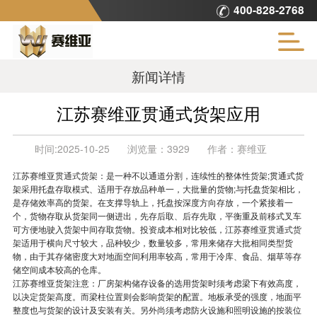
400-828-2768
新闻详情
江苏赛维亚贯通式货架应用
时间:
2025-10-25
浏览量：
3929
作者：
赛维亚
江苏赛维亚
贯通式货架
：是一种不以通道分割，连续性的整体性货架;贯通式货
架采用托盘存取模式、适用于存放品种单一，大批量的货物;与托盘货架相比，
是存储效率高的货架。在支撑导轨上，托盘按深度方向存放，一个紧接着一
个，货物存取从货架同一侧进出，先存后取、后存先取，平衡重及前移式叉车
可方便地驶入货架中间存取货物。投资成本相对比较低，
江苏赛维亚
贯通式货
架
适用于横向尺寸较大，品种较少，数量较多，常用来储存大批相同类型货
物，由于其存储密度大对地面空间利用率较高，常用于冷库、食品、烟草等存
储空间成本较高的仓库。
江苏赛维亚货架注意：厂房架构储存设备的选用货架时须考虑梁下有效高度，
以决定货架高度。而梁柱位置则会影响货架的配置。地板承受的强度，地面平
整度也与货架的设计及安装有关。另外尚须考虑防火设施和照明设施的按装位