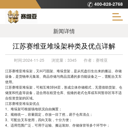
400-828-2768
新闻详情
江苏赛维亚堆垛架种类及优点详解
时间:
2024-11-25
浏览量：
3345
作者：
赛维亚
江苏赛维亚
堆垛架
，又叫巧固架、堆垛货架，是从托盘衍生出来的搬运、存储
设备，是货物单元集装、商品存储与商品流通的多功能设备之一，需配合叉车
使用。
江苏赛维亚堆垛架，可相互堆3到4层，形成立体存储模式，无需借助货架、仓
储笼和托盘等设备，适合用在租赁仓库、低矮的老式仓库或车间暂存区等不适
合投资货架的区域。
江苏赛维亚
堆垛架
优点
1、堆垛架可根据场地状况自由搁置；
2、规格统一，容量固定，存放一目了然，易于仓库清点；
3、可配合叉车使用，四向叉取，十分方便；
4、适用范围广泛，可用于运输、搬运装卸、存储保管等多个环节中；