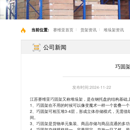
当前位置:
赛维亚首页
货架资讯
堆垛架资讯
公司新闻
巧固架
发布时间:
2024-11-22
江苏赛维亚
巧固架
又称堆垛架，是在钢托盘的结构基础上
1、巧固架在不用的时候可以像变魔术一样一个套叠一
2、巧固架可相互堆3-4层，形成立体存储模式，无需
间。
3、
巧固架
是货物单元集装、商品存储与商品流通的多功
4、巧固架存储规格统一，容量固定，存放一目了然，