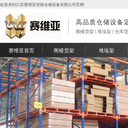
欢迎来到江苏赛维亚智能仓储设备有限公司官网
高品质仓储设备
阁楼货架 | 堆垛架 | 仓库
赛维亚首页
阁楼货架
堆垛架