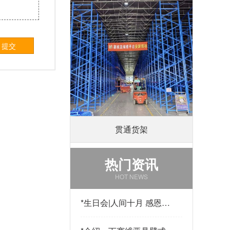
提交
贯通货架
热门资讯
HOT NEWS
*
生日会|人间十月 感恩有
你