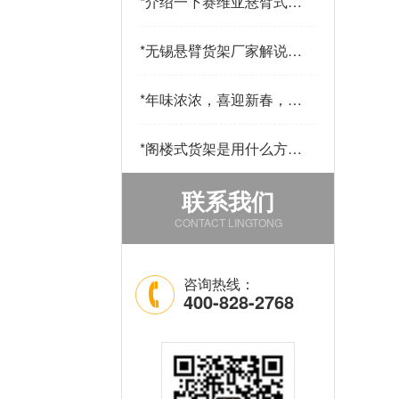
*
介绍一下赛维亚悬臂式货
架采用哪些材料制作
*
无锡悬臂货架厂家解说悬
臂货的用途和优点
*
年味浓浓，喜迎新春，公
司发年货啦！
*
阁楼式货架是用什么方法
改善仓库中的环境的
联系我们
CONTACT LINGTONG
咨询热线：
400-828-2768