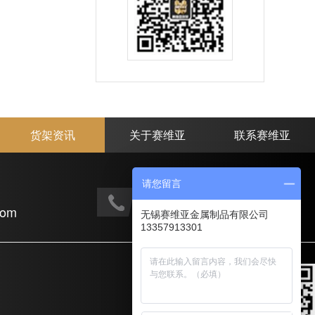
货架资讯
关于赛维亚
联系赛维亚
请您留言
手机电话：
com
133-5791-3301
无锡赛维亚金属制品有限公司
13357913301