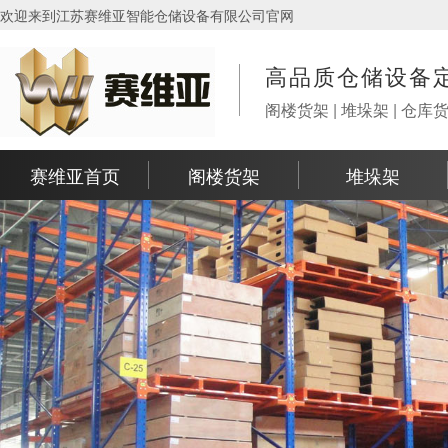
欢迎来到江苏赛维亚智能仓储设备有限公司官网
高品质仓储设备
阁楼货架 | 堆垛架 | 仓库
赛维亚首页
阁楼货架
堆垛架