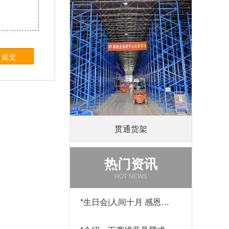
提交
贯通货架
热门资讯
HOT NEWS
*
生日会|人间十月 感恩有
你