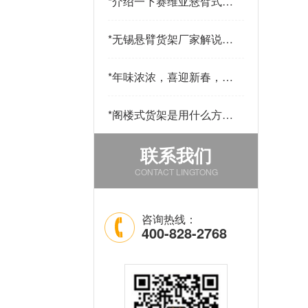
*
介绍一下赛维亚悬臂式货
架采用哪些材料制作
*
无锡悬臂货架厂家解说悬
臂货的用途和优点
*
年味浓浓，喜迎新春，公
司发年货啦！
*
阁楼式货架是用什么方法
改善仓库中的环境的
联系我们
CONTACT LINGTONG
咨询热线：
400-828-2768