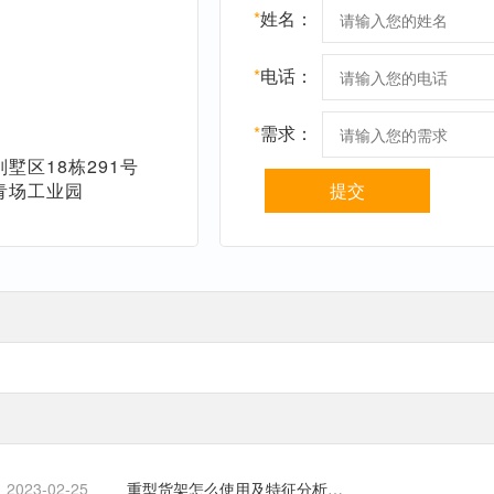
*
姓名：
*
电话：
*
需求：
墅区18栋291号
青场工业园
提交
2023-02-25
重型货架怎么使用及特征分析…