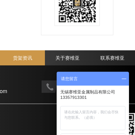
货架资讯
关于赛维亚
联系赛维亚
请您留言
手机电话：
com
133-5791-3301
无锡赛维亚金属制品有限公司
13357913301