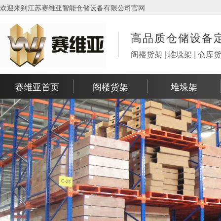
欢迎来到江苏赛维亚智能仓储设备有限公司官网
高品质仓储设备
阁楼货架 | 堆垛架 | 仓库
赛维亚首页
阁楼货架
堆垛架