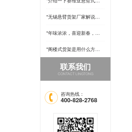
*
介绍一下赛维亚悬臂式货
架采用哪些材料制作
*
无锡悬臂货架厂家解说悬
臂货的用途和优点
*
年味浓浓，喜迎新春，公
司发年货啦！
*
阁楼式货架是用什么方法
改善仓库中的环境的
联系我们
CONTACT LINGTONG
咨询热线：
400-828-2768