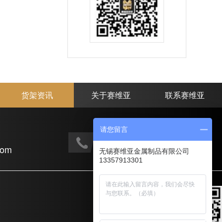
货架资讯
关于赛维亚
联系赛维亚
请您留言
手机电话：
com
133-5791-3301
无锡赛维亚金属制品有限公司
13357913301