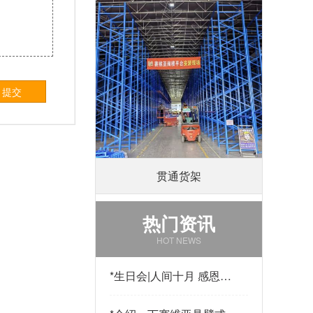
提交
贯通货架
热门资讯
HOT NEWS
*
生日会|人间十月 感恩有
你