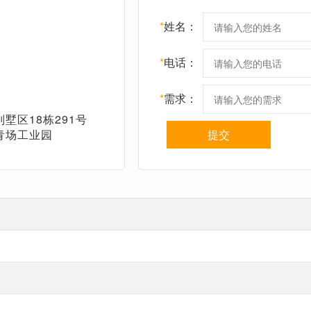
*
姓名：
*
电话：
*
需求：
墅区18栋291号
青场工业园
提交