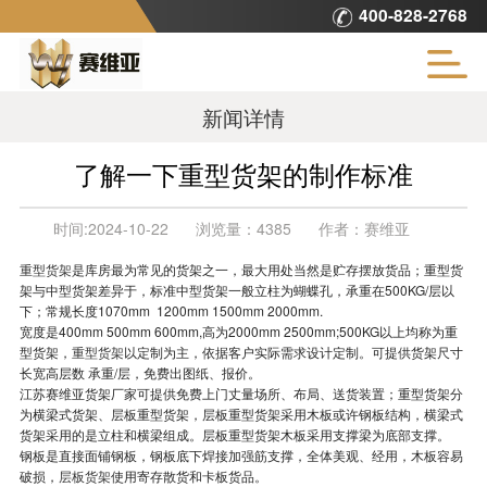
400-828-2768
新闻详情
了解一下重型货架的制作标准
时间:
2024-10-22
浏览量：
4385
作者：
赛维亚
重型货架
是库房最为常见的货架之一，最大用处当然是贮存摆放货品；重型货
架与中型货架差异于，标准中型货架一般立柱为蝴蝶孔，承重在500KG/层以
下；常规长度1070mm 1200mm 1500mm 2000mm.
宽度是400mm 500mm 600mm,高为2000mm 2500mm;500KG以上均称为重
型货架，
重型货架
以定制为主，依据客户实际需求设计定制。可提供货架尺寸
长宽高层数 承重/层，免费出图纸、报价。
江苏赛维亚货架厂家可提供免费上门丈量场所、布局、送货装置；重型货架分
为横梁式货架、层板重型货架，层板重型货架采用木板或许钢板结构，横梁式
货架采用的是立柱和横梁组成。层板重型货架木板采用支撑梁为底部支撑。
钢板是直接面铺钢板，钢板底下焊接加强筋支撑，全体美观、经用，木板容易
破损，
层板货架
使用寄存散货和卡板货品。