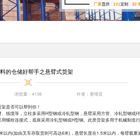
料的仓储好帮手之悬臂式货架
浏览量：
4136
作者：
赛维亚
货架
是否可以帮到你！
材、线缆等，立柱多采用H型钢或冷轧型钢，悬臂采用方管、冷轧型钢或
采用螺栓连接式，底座采用冷轧型钢或H型钢。此类
货架
多用于机械制造
5米以内(如由叉车存取货则可高达6米)，悬臂长度在1.5米以内，每臂载重