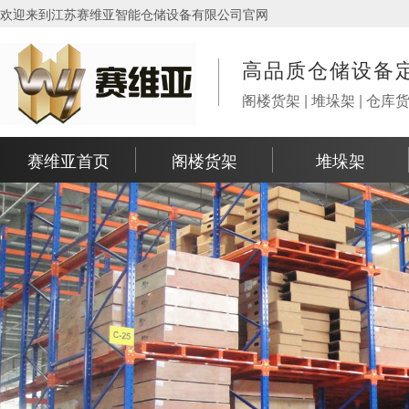
欢迎来到江苏赛维亚智能仓储设备有限公司官网
高品质仓储设备
阁楼货架 | 堆垛架 | 仓库
赛维亚首页
阁楼货架
堆垛架