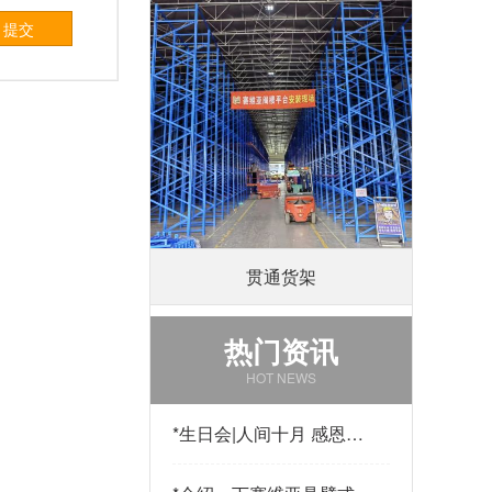
提交
贯通货架
热门资讯
HOT NEWS
*
生日会|人间十月 感恩有
你