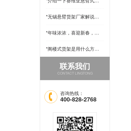
*
介绍一下赛维亚悬臂式货
架采用哪些材料制作
*
无锡悬臂货架厂家解说悬
臂货的用途和优点
*
年味浓浓，喜迎新春，公
司发年货啦！
*
阁楼式货架是用什么方法
改善仓库中的环境的
联系我们
CONTACT LINGTONG
咨询热线：
400-828-2768