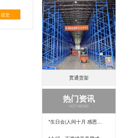
提交
贯通货架
热门资讯
HOT NEWS
*
生日会|人间十月 感恩有
你