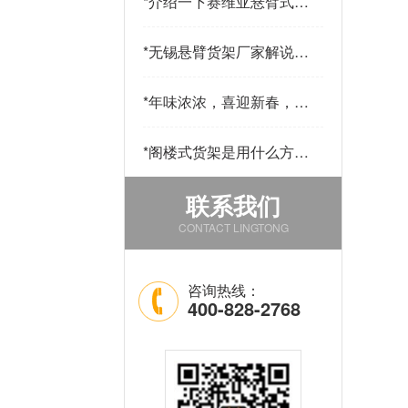
*
介绍一下赛维亚悬臂式货
架采用哪些材料制作
*
无锡悬臂货架厂家解说悬
臂货的用途和优点
*
年味浓浓，喜迎新春，公
司发年货啦！
*
阁楼式货架是用什么方法
改善仓库中的环境的
联系我们
CONTACT LINGTONG
咨询热线：
400-828-2768