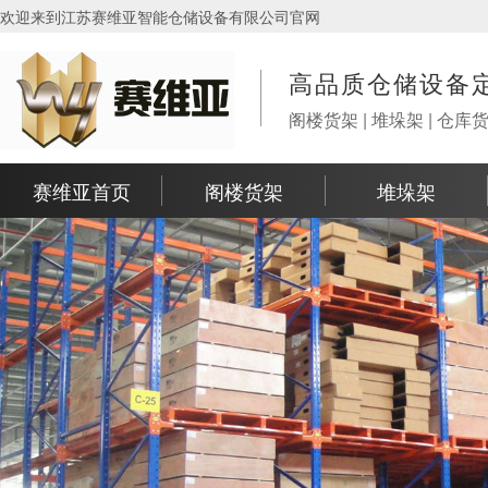
欢迎来到江苏赛维亚智能仓储设备有限公司官网
高品质仓储设备
阁楼货架 | 堆垛架 | 仓库
赛维亚首页
阁楼货架
堆垛架