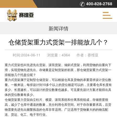
400-828-2768
新闻详情
仓储货架重力式货架一排能放几个？
时间:
2024-06-11
浏览量：
4364
作者：
赛维亚
重力式货架
也叫先进先出货架、滚筒货架、倾斜式货架，利用货物的自重向下
滑，实现货物先进先出。存储量是定制货架的初衷，那仓储货架重力式货架一
排能放几个托盘位呢？
重力式货架属于定制型
仓储货架
，可以根据仓库及货物的承重需求设计货位数
量。一般来说，每排设计到10多个以上的货位都是可以的，主要看仓库长度有
多少。长度越长，可以设计的货位数量也越多。可见要先设计方案才能得出具
体的货位数量有多少。
仓储货架
重力货架
由立柱片、横梁、滚筒系统和分离系统组成，存储密度很
高，减少了仓库中通道的数量，充分利用仓库空间。对于存存量要求高，且货
物需要先进先出频繁拣选的仓库非常适用。广泛适用于货物量大的的物流配
送、货运、化工、电子等行业。