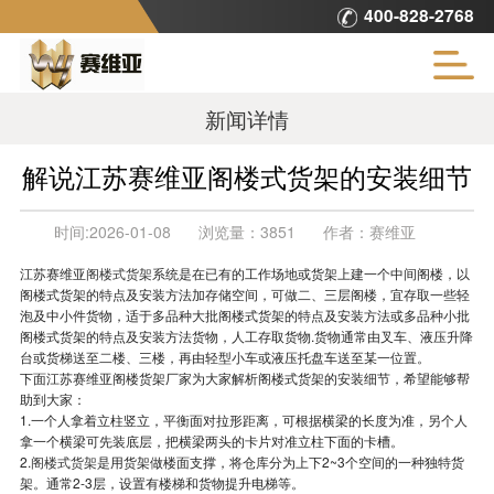
400-828-2768
新闻详情
解说江苏赛维亚阁楼式货架的安装细节
时间:
2026-01-08
浏览量：
3851
作者：
赛维亚
江苏赛维亚
阁楼式货架
系统是在已有的工作场地或货架上建一个中间阁楼，以
阁楼式货架的特点及安装方法加存储空间，可做二、三层阁楼，宜存取一些轻
泡及中小件货物，适于多品种大批阁楼式货架的特点及安装方法或多品种小批
阁楼式货架的特点及安装方法货物，人工存取货物.货物通常由叉车、液压升降
台或货梯送至二楼、三楼，再由轻型小车或液压托盘车送至某一位置。
下面江苏赛维亚阁楼货架厂家为大家解析阁楼式货架的安装细节，希望能够帮
助到大家：
1.一个人拿着立柱竖立，平衡面对拉形距离，可根据横梁的长度为准，另个人
拿一个横梁可先装底层，把横梁两头的卡片对准立柱下面的卡槽。
2.
阁楼式货架
是用货架做楼面支撑，将仓库分为上下2~3个空间的一种独特货
架。通常2-3层，设置有楼梯和货物提升电梯等。