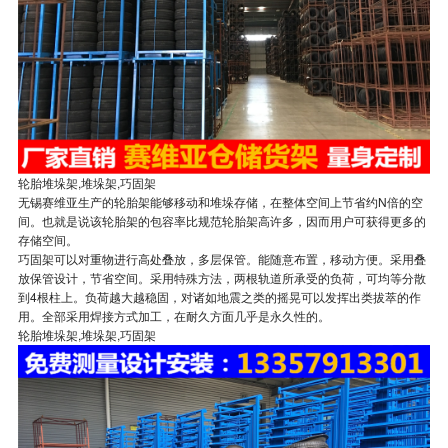
轮胎堆垛架,堆垛架,巧固架
无锡赛维亚生产的轮胎架能够移动和堆垛存储，在整体空间上节省约N倍的空
间。也就是说该轮胎架的包容率比规范轮胎架高许多，因而用户可获得更多的
存储空间。
巧固架可以对重物进行高处叠放，多层保管。能随意布置，移动方便。采用叠
放保管设计，节省空间。采用特殊方法，两根轨道所承受的负荷，可均等分散
到4根柱上。负荷越大越稳固，对诸如地震之类的摇晃可以发挥出类拔萃的作
用。全部采用焊接方式加工，在耐久方面几乎是永久性的。
轮胎堆垛架,堆垛架,巧固架