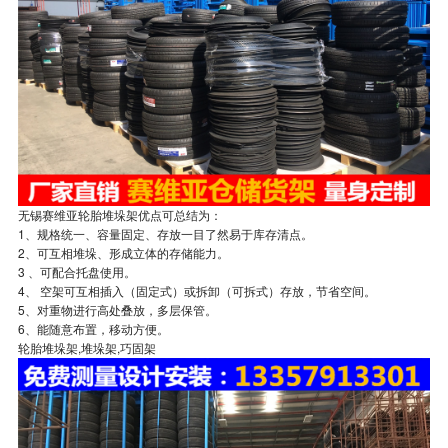
无锡赛维亚轮胎堆垛架优点可总结为：
1、规格统一、容量固定、存放一目了然易于库存清点。
2、可互相堆垛、形成立体的存储能力。
3 、可配合托盘使用。
4、 空架可互相插入（固定式）或拆卸（可拆式）存放，节省空间。
5、对重物进行高处叠放，多层保管。
6、能随意布置，移动方便。
轮胎堆垛架,堆垛架,巧固架