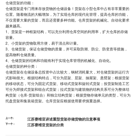
仓储货架
的功能：
仓储货架是专门用来存放货物的仓储设备！货架在小型仓库中占有非常重要的
位置。随着物流的大幅增加，为了实现仓库的现代化管理，提高仓库的功能，
不仅需要大量的货架，而且还需要多种功能。仓库货架的机械化、自动化要求
越来越高。
1、货架是一种框架结构，可以充分利用仓库空间的利用率，扩大仓库的存储
容量。
2、小货架的货物取用方便，易于清点和计量。
3、仓储货架，保证仓储货物的质量，并可采取防潮、防尘、防变质等措施，
提高物料仓储质量。
4、仓储货架的结构和功能有利于实现仓库管理的机械化、自动化。
仓储货架的种分类：
仓储货架在仓储设备总投资中占比较大，钢材消耗量大，对仓储货架的运行方
式影响很大。根据结构特点，可分为层架、层架、抽屉架、悬臂架；根据货架
的移动状态，可分为固定式货架、移动式货架和旋转式货架；按货架制造工艺
可分为焊接式货架和组合式货架；拉式货架与建筑物的结构关系可分为整体结
构货架（仓库-货架组合）和独立结构货架；根据货物存储单元的类型，可分为
托盘货架和集装箱货架。
仓库货架
应根据使用要求慎重选择。
上一个:
江苏赛维亚讲述重型货架存储货物的注意事项
下一个：
江苏赛维亚货架的分类