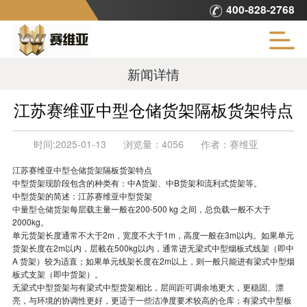
400-828-2768
新闻详情
江苏赛维亚中型仓储货架隔板货架特点
时间:
2025-01-13
浏览量：
4056
作者：
赛维亚
江苏赛维亚
中型仓储货架
隔板货架特点
中型货架现阶段包含的种类有：中A货架、中B货架和流利式货架等。
中型货架的简述：江苏赛维亚中型货架
中量型仓储货架
每层载主量一般在200-500 kg 之间，总负载一般不大于
2000kg。
单元货架长度通常不大于2m，宽度不大于1m，高度一般在3m以内。如果单元
货架长度在2m以内，层載在500kg以内，通常进无梁式中型烟板式线架（即中
A 货架）较为适直；如果单元线架长度在2m以上，则一般只能进有梁式中型烟
板式支架（即中货架）。
无梁式中型货架与有梁式中型货架相比，层间距可调余地更大，更稳固、漂
亮，与环境的协调性更好，更适于一些洁净度要术较高的仓库；有梁式中型板