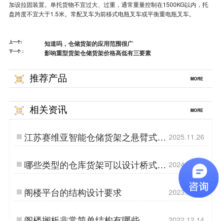
加设拉固装置。单托货物不宜过大、过重，通常重量控制在1500KG以内，托
盘跨度不宜大于1.5米。常配叉车为前移式电瓶叉车或平衡重电瓶叉车。
上一个:
知道吗，仓储货架的应用范围很广
下一个：
影响重型货架仓储货架价格高低有三要素
推荐产品
MORE
相关资讯
MORE
江苏赛维亚智能仓储货架之悬臂式货
2025.11.26
架
哪些类型的仓库货架可以设计桥式通
2024.01.11
道？
阁楼平台的结构设计要求
2023.07.01
阁楼搁板非常简单结构有哪些
2022.12.14