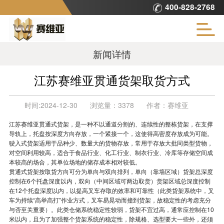
400-828-2768
新闻详情
江苏赛维亚贯通货架取货方式
时间:
2024-12-30
浏览量：
3378
作者：
赛维亚
江苏赛维亚贯通式货架，是一种不以通道分割的、连续性的整栋货架，在支撑
导轨上，托盘按深度方向存放，一个紧接一个，这使得高密度存放成为可能。
驶入式货架适用于品种少、数量大的货物存放，常用于存放大批同类型货物，
对空间利用较高，适合于食品行业、化工行业、制衣行业、冷库等存储空间成
本较高的场合，其单位场地的储存成本相对较低。
贯通式货架按取货方向可分为单向与双向排列，单向（靠墙区域）货架总深度
控制在6个托盘深度以内，双向（中间区域可两边取货）货架区域总深度控制
在12个托盘深度以内，以提高叉车存取的效率和可靠性（此类货架系统中，叉
车为持续“高举高打”作业方式，叉车易晃动而撞到货架，故稳定性的考虑充分
与否至关重要）。此类仓储系统稳定性较弱，货架不宜过高，通常应控制在10
米以内，且为了加强整个货架系统的稳定性，除规格、选型要大一些外，还须