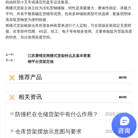
的由轻型小叉车或液压托盘车运送集装。
阁楼式货架主体立柱为冷轧型钢楼板，特性是承载量大、整体性稳定、承载力
平均、外表平整易确定货物等优势。也有多种铺助类型可供选择，配备照明体
系存取货物更为便利快捷。
阁楼式货架
根据仓库所需各种装置来进行个人定制，可在现场安装固定无需焊
接。在零部件范围、4S店、轻工、电子等有较多使用。主要有能提升货架高度
的特色，充分使用高度空间。
上一个:
江苏赛维亚阁楼式货架特点及基本要素
下一个：
钢平台货架定做
推荐产品
MORE
相关资讯
MORE
防撞栏在仓储货架中有什么作用？
2025.09.27
仓库货架摆放示意图与要求
2025.03.27