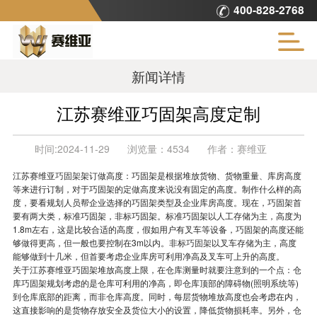
400-828-2768
新闻详情
江苏赛维亚巧固架高度定制
时间:
2024-11-29
浏览量：
4534
作者：
赛维亚
江苏赛维亚
巧固架
架订做高度：巧固架是根据堆放货物、货物重量、库房高度
等来进行订制，对于巧固架的定做高度来说没有固定的高度。制作什么样的高
度，要看规划人员帮企业选择的巧固架类型及企业库房高度。现在，巧固架首
要有两大类，标准巧固架，非标巧固架。标准巧固架以人工存储为主，高度为
1.8m左右，这是比较合适的高度，假如用户有叉车等设备，巧固架的高度还能
够做得更高，但一般也要控制在3m以内。非标
巧固架
以叉车存储为主，高度
能够做到十几米，但首要考虑企业库房可利用净高及叉车可上升的高度。
关于江苏赛维亚巧固架堆放高度上限，在仓库测量时就要注意到的一个点：仓
库巧固架规划考虑的是仓库可利用的净高，即仓库顶部的障碍物(照明系统等)
到仓库底部的距离，而非仓库高度。同时，每层货物堆放高度也会考虑在内，
这直接影响的是货物存放安全及货位大小的设置，降低货物损耗率。另外，仓