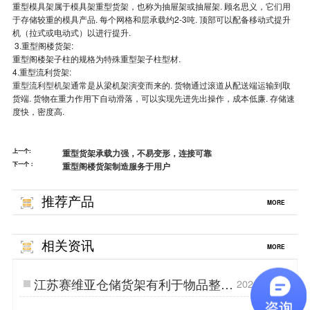
重型模具架属于模具架重型货架，也称为抽屉架或抽屉架. 顾名思义，它们用
于存储较重的模具产品. 每个网格和层承载约2-3吨. 顶部可以配备移动式提升
机（拉式或电动式）以进行提升.
3.重型阁楼货架:
重型阁楼架子柱的规格为特殊重型架子柱型材.
4.重型流利货架:
重型流利型机架
通常是从梁机架演变而来的. 货物通过滚道从配送端运输到取
货端. 货物在重力作用下自动滑落，可以实现先进先出操作，成本低廉. 存储速
度快，密度高.
上一个:
重型货架承载力强，不易变形，连接可靠
下一个：
重型阁楼货架制造服务于用户
推荐产品
MORE
相关资讯
MORE
江苏赛维亚仓储货架有利于物品整理
2026.01.15
和仓库整洁