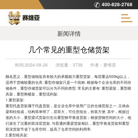
400-828-2768
新闻详情
几个常见的重型仓储货架
时间:
2024-09-26
浏览量：
3738
作者：
赛维亚
顾名思义，
重型储物架
具有较大的承载能力重型货架，每层重达500kg以上，
适用于货物较重的仓库. 重型存储架只是一个统称. 根据每个企业仓库的不同存
储条件，重型存储货架可以分为不同的类型. 常见的主要有: 重型梁架，重型模
具架，重型阁楼架，重型流利架.
1.重型梁架:
重型托盘货架属于托盘货架，是企业仓库中使用广泛的仓储货架之一. 主体由
梁和柱组成，结构简单明了，层荷大，可任意组合，拆装方便. 其中，根据过
道的大小，重型梁式货架衍生出重型狭窄巷道货架；根据货物空间的大小，他
们派生了沉重的双深层货架. 与普通的重梁货架相比，重型窄巷道货架和重型
双深货架节省了仓库空间，提高了仓库空间的利用率.
2.
重型模具架
: