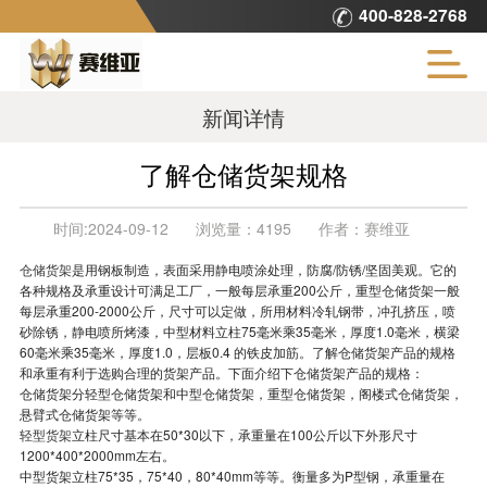
400-828-2768
新闻详情
了解仓储货架规格
时间:
2024-09-12
浏览量：
4195
作者：
赛维亚
仓储货架
是用钢板制造，表面采用静电喷涂处理，防腐/防锈/坚固美观。它的
各种规格及承重设计可满足工厂，一般每层承重200公斤，重型仓储货架一般
每层承重200-2000公斤，尺寸可以定做，所用材料冷轧钢带，冲孔挤压，喷
砂除锈，静电喷所烤漆，中型材料立柱75毫米乘35毫米，厚度1.0毫米，横梁
60毫米乘35毫米，厚度1.0，层板0.4 的铁皮加筋。了解仓储货架产品的规格
和承重有利于选购合理的货架产品。下面介绍下仓储货架产品的规格：
仓储货架分轻型仓储货架和中型仓储货架，重型仓储货架，阁楼式仓储货架，
悬臂式仓储货架等等。
轻型货架
立柱尺寸基本在50*30以下，承重量在100公斤以下外形尺寸
1200*400*2000mm左右。
中型货架立柱75*35，75*40，80*40mm等等。衡量多为P型钢，承重量在