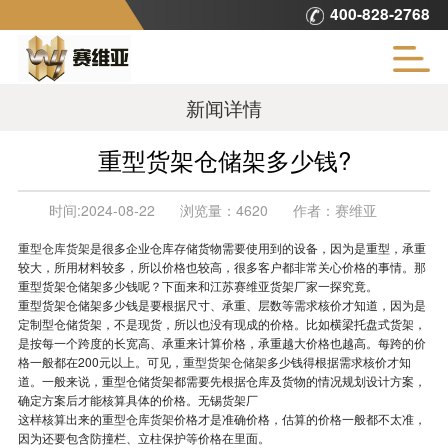
400-828-2768
新闻详情
重型货架仓储架多少钱?
时间:
2024-08-22
浏览量：
4620
作者：
赛维亚
重型仓库货架
是很多企业仓库存储货物需要使用到的设备，因为是重型，承重
较大，所用材料较多，所以价格也较高，很多客户都非常关心价格的事情。那
重型货架仓储架多少钱呢？下面来和江苏赛维亚货架厂家一探究竟。
重型货架仓储架多少钱是要根据尺寸、承重、层数等需求核价才知道，因为是
定制型仓储货架，不是现货，所以也没有现成的价格。比如横梁托盘式货架，
是按每一个跨度的长宽高、承重来计算价格，承重越大价格也越高。每跨的价
格一般都在200元以上。可见，
重型货架仓储架
多少钱得根据需求核价才知
道。一般来说，重型仓储货架都需要先根据仓库及货物的情况规划设计方案，
确定方案后才能核算具体的价格。无锡货架厂
这样核算出来的
重型仓库货架
价格才是准确价格，估算的价格一般都不太准，
因为还要包含防撞栏、立柱保护等价格在里面。