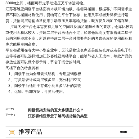
800kg之间，楼面可行走手动液压叉车转运货物。
江苏赛维亚阁楼平台楼面有木板和钢扣板、格栅网楼面，根据客户不同需求选
择不同的楼面材质使用，货物可在平台下储存，使用叉车或者升降梯进行运
货，货物同层运输通常使用手动液压叉车运输货物，既方便又增加了储存量。
搭建阁楼平台仓库需要有足够的空间以及满足消防检查的要求，仓库比较高
或使用面积比较大，搭建二层平台再适合不过，如果仓库高度有限搭建二层平
台的利用率就不高，所以在搭建二层平台时需要充分的考虑仓库的使用面积和
库房能用空间高度。
平台都适用在各大中小型企业中，无论是物流仓库还是服装仓库或者是电子行
业等等都可以选择增加江苏赛维亚阁楼平台，能够节省人工成本，每款产品的
存放位置可以做个标示牌，节省了找货的时间。
阁楼平台
的特点具有：
1、阁楼平台为全组装式结构，专用型钢楼板
2、可灵活设计成两层或多层，充分利用空间
3、阁楼平台适用于存储小批量多品种的货物
4、运输、拆卸方便，可灵活使用。
上一个:
阁楼货架安装的五大步骤是什么？
下一个：
江苏赛维亚带您了解阁楼货架的类型
推荐产品
MORE