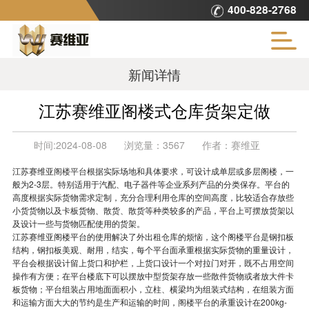
400-828-2768
新闻详情
江苏赛维亚阁楼式仓库货架定做
时间:
2024-08-08
浏览量：
3567
作者：
赛维亚
江苏赛维亚
阁楼平台
根据实际场地和具体要求，可设计成单层或多层阁楼，一
般为2-3层。特别适用于汽配、电子器件等企业系列产品的分类保存。平台的
高度根据实际货物需求定制，充分合理利用仓库的空间高度，比较适合存放些
小货货物以及卡板货物、散货、散货等种类较多的产品，平台上可摆放货架以
及设计一些与货物匹配使用的货架。
江苏赛维亚阁楼平台的使用解决了外出租仓库的烦恼，这个阁楼平台是钢扣板
结构，钢扣板美观、耐用，结实，每个平台面承重根据实际货物的重量设计，
平台会根据设计留上货口和护栏，上货口设计一个对拉门对开，既不占用空间
操作有方便；在平台楼底下可以摆放中型货架存放一些散件货物或者放大件卡
板货物；平台组装占用地面面积小，立柱、横梁均为组装式结构，在组装方面
和运输方面大大的节约是生产和运输的时间，
阁楼平台
的承重设计在200kg-