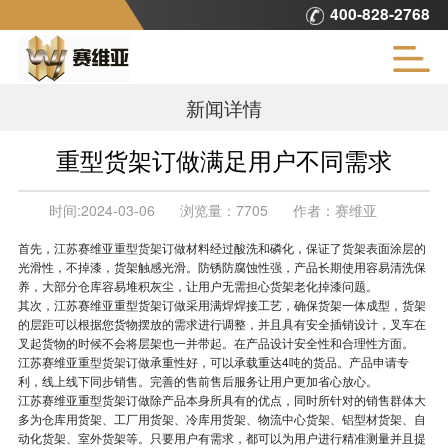
400-828-2768
新闻详情
重型货架订做满足用户不同需求
时间:
2024-03-06
浏览量：
7705
作者：
赛维亚
首先，江苏赛维亚
重型货架
订做材料经过酸洗和磷化，保证了货架表面涂层的
光滑性，不掉漆，货架触感光滑。防锈防腐蚀性强，产品长期使用容易清洗保
养，大部分仓库容易堆积灰尘，让用户无需担心货架老化掉漆问题。
其次，江苏赛维亚重型货架订做采用满焊焊接工艺，确保货架一体成型，货架
的层距可以根据您货物摆放的需求进行调整，并且具有安全插销设计，叉车在
叉起货物的时候不会将层架也一并带起。在产品设计安全性和合理性方面。
江苏赛维亚
重型货架
订做承重性好，可以承载重达4吨的货品。产品申请专
利，线上线下同步销售。完善的售前售后服务让用户更加省心放心。
江苏赛维亚重型货架订做除产品本身所具有的优点，同时所针对的销售群体大
多为仓库用货架、工厂用货架、冷库用货架、物流中心货架、铝型材货架、自
动化货架、室外货架等。只要用户有需求，都可以为用户进行精准测量并且提