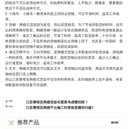
的情况下可以采用这种方式。但如果时间紧迫、人手较少、数量多、重量重的
情况下不适合这种方式。
2. 小推车：小推车一般用来同层之间转运货物，可以节省时间，提高工作效
率。
3. 滑梯：
阁楼式货架
因为多层，所以高度较高。为了节省存取货的时间，还可
以利用滑梯存取货。阁楼滑梯一般设计安装在楼梯旁边，取货时将货物直接从
滑梯滑下，省去了搬运的过程，节省了时间，提高了取货效率，十分方便。当
然需要注意的是，不是所有的货物都适合从滑梯上滑下，尤其是一些易碎、需
要轻拿轻放的货物不能从滑梯走，容易造成损坏。
4. 液压升降平台：又叫升降机，是阁楼式货架上常配备的存取货设备，跟电梯
一样的原理。液压升降平台承载大，能把货物运送到任意层，减少人工搬运，
运行速度快，省时省力，提高工作效率。
5. 叉车：阁楼式货架还可以配合叉车，将货物以托盘存取，再由叉车将托盘货
物由送货口送上阁楼。
所以江苏赛维亚
阁楼式货架
不仅空间利用率高，在存储效率上也不逊色，有多
种配套的存取设备可供选择。
上一个:
江苏赛维亚阁楼货架布置要考虑哪些呢？
下一个：
江苏赛维亚阁楼平台施工时要留意哪些问题?
推荐产品
MORE