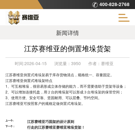
400-828-2768
新闻详情
江苏赛维亚的倒置堆垛货架
时间:
2026-04-15
浏览量：
3950
作者：
赛维亚
江苏赛维亚
倒置式堆垛架
易于库存货物清点，规格统一、容量固定。
江苏赛维亚倒置式堆垛架特点
1、可互相堆垛，很容易形成立体存储的能力，而不需要借助于货架等设备；
2、可以增加连接托盘，用２台的堆垛架可以形成３台
堆垛架
的保管空间；
3、使用方便、安全可靠、坚固耐用、可以层叠、节约空间。
江苏赛维亚可按照客户的规格定做
倒置式堆垛架
。
上一个:
江苏赛维亚巧固架的设计原则
下一个：
行走的江苏赛维亚赛维亚堆垛货架！