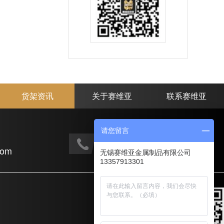
货架资讯
关于赛维亚
联系赛维亚
请您留言
手机电话：
com
133-5791-3301
无锡赛维亚金属制品有限公司
13357913301