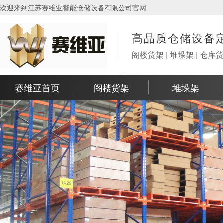
欢迎来到江苏赛维亚智能仓储设备有限公司官网
高品质仓储设备
阁楼货架 | 堆垛架 | 仓库
赛维亚首页
阁楼货架
堆垛架