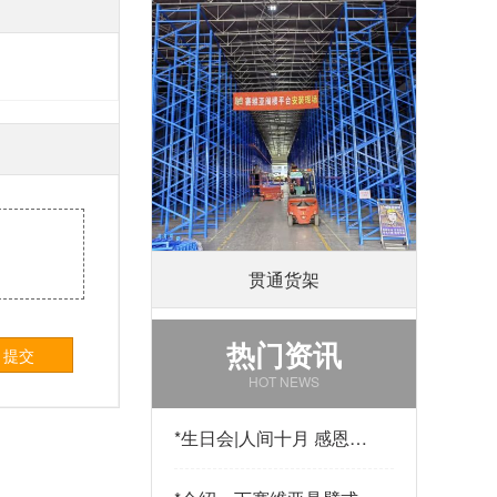
贯通货架
热门资讯
提交
HOT NEWS
*
生日会|人间十月 感恩有
你