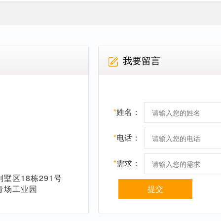
我要留言
*
姓名：
*
电话：
*
需求：
墅区18栋291号
青场工业园
提交