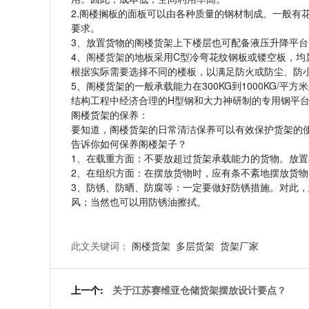
2.阁楼搁板的面板可以由各种质量的钢材制成。一般有
要求。
3、放置货物的阁楼货架上下楼层也可配备液压升降平
4、
阁楼货架
的地板采用C型冷弯花纹钢板或镂空板，均
根据实际需要选择不同的楼板，以满足防火或防尘、防
5、阁楼货架的一般承载能力在300KG到1000KG
结构工程中经济合理的H型钢和大力神研制的专用钢平台
阁楼货架的保养：
要知道，阁楼货架的日常清洁保养可以有效保护货架的
告诉你如何保养阁楼架子？
1、在载重方面：不要放超过货架承载能力的货物。放
2、在组织方面：在摆放货物时，应有条不紊地摆放货
3、防锈、防晒、防腐等：一定要做好防锈措施。对此，
风；当然也可以用防锈油擦拭。
此文关键词：
阁楼货架
多层货架
货架厂家
上一个:
关于江苏赛维亚仓储货架摆放设计要点？