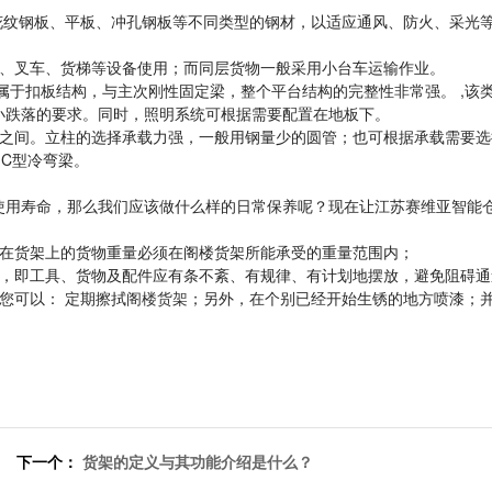
花纹钢板、平板、冲孔钢板等不同类型的钢材，以适应通风、防火、采光
台、叉车、货梯等设备使用；而同层货物一般采用小台车运输作业。
属于扣板结构，与主次刚性固定梁，整个平台结构的完整性非常强。 ,该
小跌落的要求。同时，照明系统可根据需要配置在地板下。
/平方米之间。立柱的选择承载力强，一般用钢量少的圆管；也可根据承载需要
C型冷弯梁。
使用寿命，那么我们应该做什么样的日常保养呢？现在让江苏赛维亚智能
置在货架上的货物重量必须在阁楼货架所能承受的重量范围内；
物，即工具、货物及配件应有条不紊、有规律、有计划地摆放，避免阻碍通
您可以： 定期擦拭
阁楼货架
；另外，在个别已经开始生锈的地方喷漆；
下一个：
货架的定义与其功能介绍是什么？