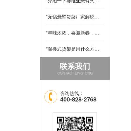
*
介绍一下赛维亚悬臂式货
架采用哪些材料制作
*
无锡悬臂货架厂家解说悬
臂货的用途和优点
*
年味浓浓，喜迎新春，公
司发年货啦！
*
阁楼式货架是用什么方法
改善仓库中的环境的
联系我们
CONTACT LINGTONG
咨询热线：
400-828-2768