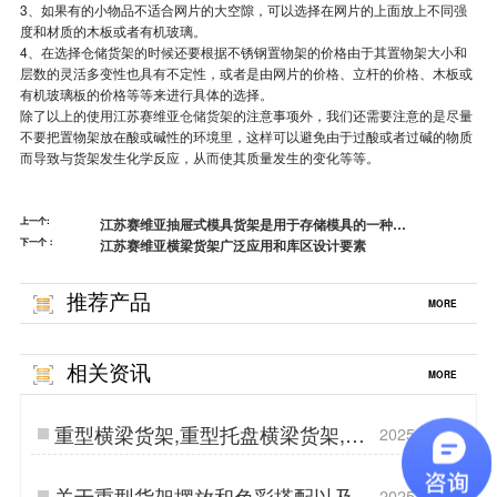
3、如果有的小物品不适合网片的大空隙，可以选择在网片的上面放上不同强
度和材质的木板或者有机玻璃。
4、在选择仓储货架的时候还要根据不锈钢置物架的价格由于其置物架大小和
层数的灵活多变性也具有不定性，或者是由网片的价格、立杆的价格、木板或
有机玻璃板的价格等等来进行具体的选择。
除了以上的使用江苏赛维亚
仓储货架
的注意事项外，我们还需要注意的是尽量
不要把置物架放在酸或碱性的环境里，这样可以避免由于过酸或者过碱的物质
而导致与货架发生化学反应，从而使其质量发生的变化等等。
上一个:
江苏赛维亚抽屉式模具货架是用于存储模具的一种仓
下一个：
库货架
江苏赛维亚横梁货架广泛应用和库区设计要素
推荐产品
MORE
相关资讯
MORE
重型横梁货架,重型托盘横梁货架,重
2025.09.19
型货架
关于重型货架摆放和色彩搭配以及灯
2025.05.28