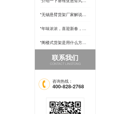
*
介绍一下赛维亚悬臂式货
架采用哪些材料制作
*
无锡悬臂货架厂家解说悬
臂货的用途和优点
*
年味浓浓，喜迎新春，公
司发年货啦！
*
阁楼式货架是用什么方法
改善仓库中的环境的
联系我们
CONTACT LINGTONG
咨询热线：
400-828-2768