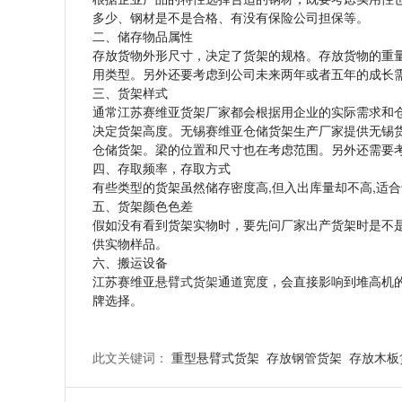
多少、钢材是不是合格、有没有保险公司担保等。
二、储存物品属性
存放货物外形尺寸，决定了货架的规格。存放货物的重
用类型。另外还要考虑到公司未来两年或者五年的成长
三、货架样式
通常江苏赛维亚货架厂家都会根据用企业的实际需求和
决定货架高度。无锡赛维亚仓储货架生产厂家提供无锡
仓储货架。梁的位置和尺寸也在考虑范围。另外还需要
四、存取频率，存取方式
有些类型的货架虽然储存密度高,但入出库量却不高,适
五、货架颜色色差
假如没有看到货架实物时，要先问厂家出产货架时是不
供实物样品。
六、搬运设备
江苏赛维亚
悬臂式货架
通道宽度，会直接影响到堆高机
牌选择。
此文关键词：
重型悬臂式货架
存放钢管货架
存放木板