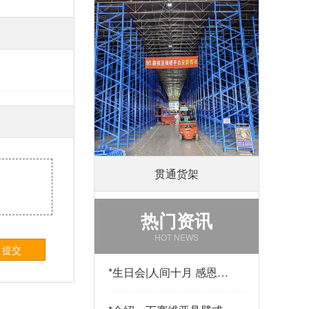
贯通货架
热门资讯
HOT NEWS
提交
*
生日会|人间十月 感恩有
你