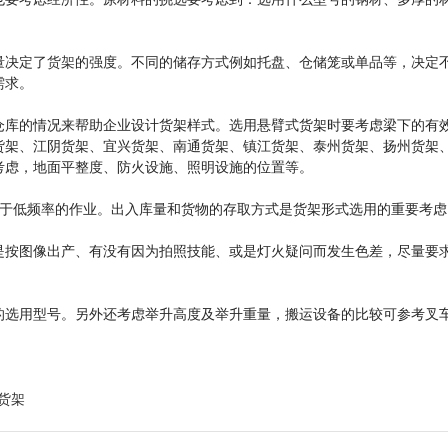
量决定了
货架
的强度。不同的储存方式例如托盘、仓储笼或单品等，决定
需求。
仓库的情况来帮助企业设计货架样式。选用悬臂式货架时要考虑梁下的有
货架、江阴货架、宜兴货架、南通货架、镇江货架、泰州货架、扬州货架
考虑，地面平整度、防火设施、照明设施的位置等。
合于低频率的作业。出入库量和货物的存取方式是货架形式选用的重要考虑
是按图像出产、有没有因为拍照技能、或是灯火疑问而发生色差，尽量要
的选用型号。另外还考虑举升高度及举升重量，搬运设备的比较可参考叉
货架