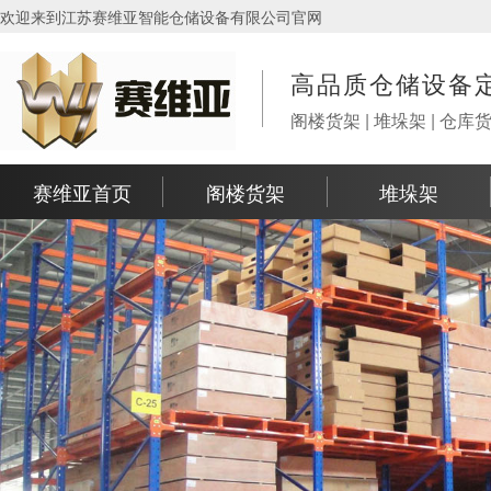
欢迎来到江苏赛维亚智能仓储设备有限公司官网
高品质仓储设备
阁楼货架 | 堆垛架 | 仓库
赛维亚首页
阁楼货架
堆垛架