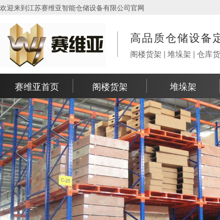
欢迎来到江苏赛维亚智能仓储设备有限公司官网
高品质仓储设备
阁楼货架 | 堆垛架 | 仓库
赛维亚首页
阁楼货架
堆垛架