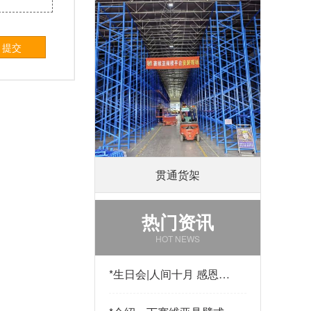
提交
贯通货架
热门资讯
HOT NEWS
*
生日会|人间十月 感恩有
你