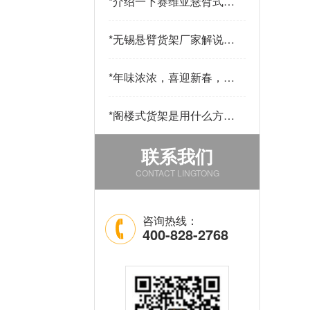
*
介绍一下赛维亚悬臂式货
架采用哪些材料制作
*
无锡悬臂货架厂家解说悬
臂货的用途和优点
*
年味浓浓，喜迎新春，公
司发年货啦！
*
阁楼式货架是用什么方法
改善仓库中的环境的
联系我们
CONTACT LINGTONG
咨询热线：
400-828-2768