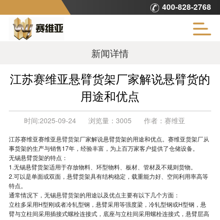
400-828-2768
新闻详情
江苏赛维亚悬臂货架厂家解说悬臂货的
用途和优点
时间:
2025-09-24
浏览量：
3005
作者：
赛维亚
江苏赛维亚赛维亚
悬臂货架
厂家解说悬臂货架的用途和优点。赛维亚货架厂从
事货架的生产与销售17年，经验丰富，为上百万家客户提供了仓储设备。
无锡悬臂货架的特点：
1.无锡悬臂货架适用于存放物料、环型物料、板材、管材及不规则货物。
2.可以是单面或双面，悬臂货架具有结构稳定，载重能力好、空间利用率高等
特点。
通常情况下，无锡
悬臂货架
的用途以及优点主要有以下几个方面：
立柱多采用H型刚或者冷轧型钢，悬臂采用等强度梁，冷轧型钢或H型钢，悬
臂与立柱间采用插接式螺栓连接式，底座与立柱间采用螺栓连接式，悬臂层高