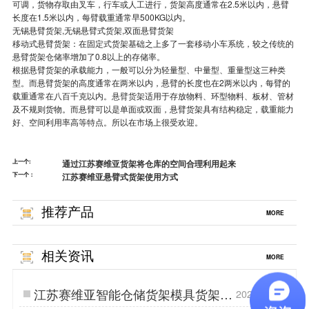
可调，货物存取由叉车，行车或人工进行，货架高度通常在2.5米以内，悬臂
长度在1.5米以内，每臂载重通常早500KG以内。
无锡悬臂货架,无锡悬臂式货架,双面悬臂货架
移动式悬臂货架：在固定式货架基础之上多了一套移动小车系统，较之传统的
悬臂货架仓储率增加了0.8以上的存储率。
根据悬臂货架的承载能力，一般可以分为轻量型、中量型、重量型这三种类
型。而悬臂货架的高度通常在两米以内，悬臂的长度也在2两米以内，每臂的
载重通常在八百千克以内。
悬臂货架
适用于存放物料、环型物料、板材、管材
及不规则货物。而悬臂可以是单面或双面，悬臂货架具有结构稳定，载重能力
好、空间利用率高等特点。所以在市场上很受欢迎。
上一个:
通过江苏赛维亚货架将仓库的空间合理利用起来
下一个：
江苏赛维亚悬臂式货架使用方式
推荐产品
MORE
相关资讯
MORE
江苏赛维亚智能仓储货架模具货架安
2025.11.14