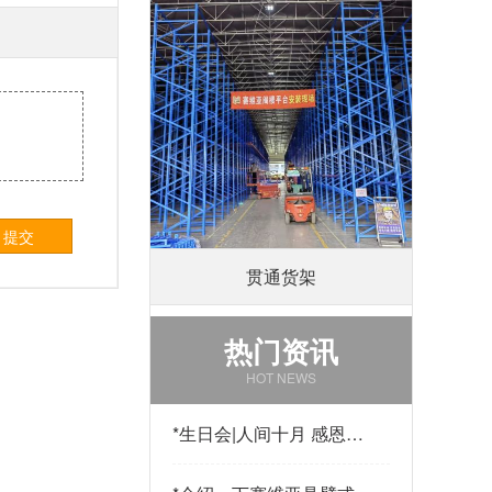
提交
贯通货架
热门资讯
HOT NEWS
*
生日会|人间十月 感恩有
你