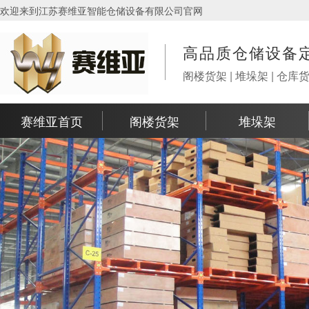
欢迎来到江苏赛维亚智能仓储设备有限公司官网
高品质仓储设备
阁楼货架 | 堆垛架 | 仓库
赛维亚首页
阁楼货架
堆垛架