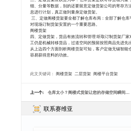
细、分量等数据，别的还要留意定做货架公司的寄存方
息进行计划，真正做到量身定做货架。
三、定做阁楼货架要全都了解仓库布局：全部了解仓库
对现场订制货架安置的一个重要思路。
阁楼货架
四、定做货架，货品有效流转和管理:听取订制货架厂家
工仍是机械转移货品，过道空间的预留按照商品先进先
从上边四个方面剖析
阁楼货架
可知，客户定做无锡智能
容易获得意料的功效。
此文关键词：
阁楼货架
二层货架
阁楼平台货架
上一个:
仓库太小？阁楼式货架让您的存储空间瞬间翻
倍！
联系赛维亚