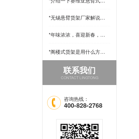
*
介绍一下赛维亚悬臂式货
架采用哪些材料制作
*
无锡悬臂货架厂家解说悬
臂货的用途和优点
*
年味浓浓，喜迎新春，公
司发年货啦！
*
阁楼式货架是用什么方法
改善仓库中的环境的
联系我们
CONTACT LINGTONG
咨询热线：
400-828-2768