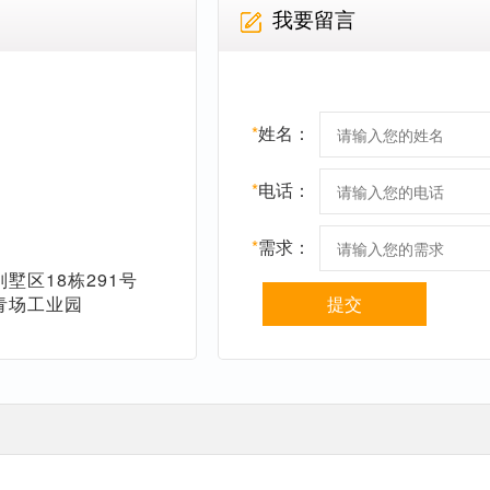
我要留言
*
姓名：
*
电话：
*
需求：
墅区18栋291号
青场工业园
提交