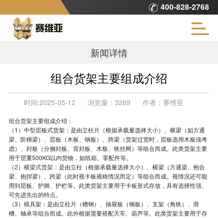
400-828-2768
新闻详情
组合货架主要组成介绍
时间:
2025-05-12
浏览量：
3269
作者：
赛维亚
组合货架
主要组成介绍：
（1）中型层板式货架：是由立柱片（根据承载量选择大小）、横梁（如方通
梁、阶梯梁）、层板（木板、钢板）、跨梁（货架过宽时，层板选用木板须考
虑）、封板（分侧封板、背封板、木板、铁丝网）等组合而成。此类货架主要
用于层重500KG以内货物，如纸箱、零配件等。
（2）
横梁式货架
：是由立柱（根据承载量选择大小）、横梁（方通梁、抱合
梁、抱捍梁）、跨梁（此时视卡板规格情况而定）等组合而成。视情况还可能
用到层板、护脚、护栏等。此类货架主要用于卡板形式存放，具有选择性强、
可先进先出的特点。
（3）模具架：是由立柱片（槽钢）、抽屉板（钢板）、支架（角铁）、滑
槽、轴承等组合而成。此外根据需要搭配天车、葫芦等。此类货架主要用于存