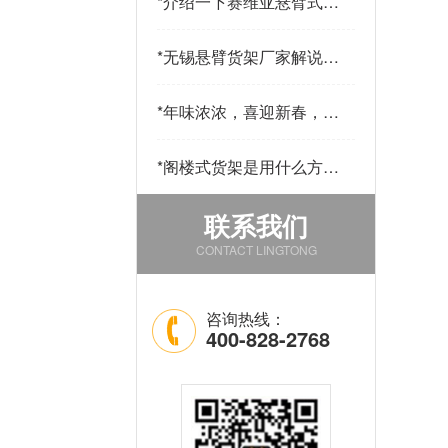
*
介绍一下赛维亚悬臂式货
架采用哪些材料制作
*
无锡悬臂货架厂家解说悬
臂货的用途和优点
*
年味浓浓，喜迎新春，公
司发年货啦！
*
阁楼式货架是用什么方法
改善仓库中的环境的
联系我们
CONTACT LINGTONG
咨询热线：
400-828-2768