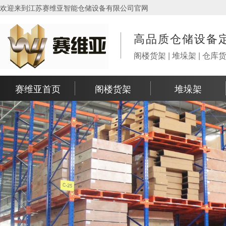
欢迎来到江苏赛维亚智能仓储设备有限公司官网
高品质仓储设备
阁楼货架 | 堆垛架 | 仓库
赛维亚首页
阁楼货架
堆垛架