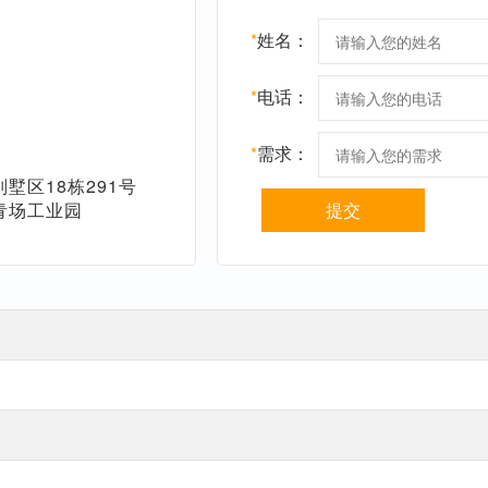
*
姓名：
*
电话：
*
需求：
墅区18栋291号
青场工业园
提交