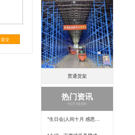
提交
贯通货架
热门资讯
HOT NEWS
*
生日会|人间十月 感恩有
你