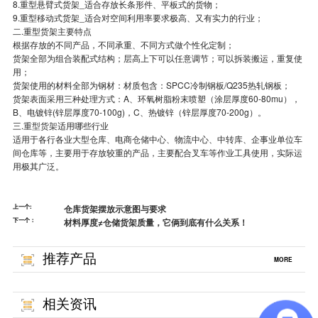
8.重型悬臂式货架_适合存放长条形件、平板式的货物；
9.重型移动式货架_适合对空间利用率要求极高、又有实力的行业；
二.重型货架主要特点
根据存放的不同产品，不同承重、不同方式做个性化定制；
货架全部为组合装配式结构；层高上下可以任意调节；可以拆装搬运，重复使
用；
货架使用的材料全部为钢材：材质包含：SPCC冷制钢板/Q235热轧钢板；
货架表面采用三种处理方式：A、环氧树脂粉末喷塑（涂层厚度60-80mu），
B、电镀锌(锌层厚度70-100g)，C、热镀锌（锌层厚度70-200g）。
三.
重型货架
适用哪些行业
适用于各行各业大型仓库、电商仓储中心、物流中心、中转库、企事业单位车
间仓库等，主要用于存放较重的产品，主要配合叉车等作业工具使用，实际运
用极其广泛。
上一个:
仓库货架摆放示意图与要求
下一个：
材料厚度≠仓储货架质量，它俩到底有什么关系！
推荐产品
MORE
相关资讯
MORE