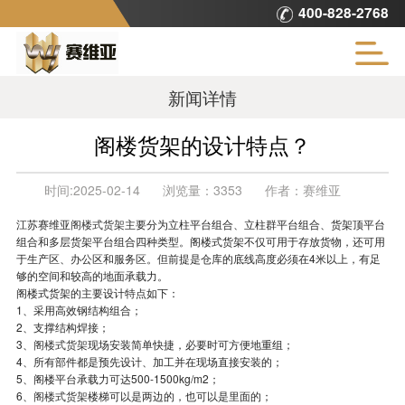
400-828-2768
新闻详情
阁楼货架的设计特点？
时间:
2025-02-14
浏览量：
3353
作者：
赛维亚
江苏赛维亚
阁楼式货架
主要分为立柱平台组合、立柱群平台组合、货架顶平台
组合和多层货架平台组合四种类型。阁楼式货架不仅可用于存放货物，还可用
于生产区、办公区和服务区。但前提是仓库的底线高度必须在4米以上，有足
够的空间和较高的地面承载力。
阁楼式货架的主要设计特点如下：
1、采用高效钢结构组合；
2、支撑结构焊接；
3、
阁楼式货架
现场安装简单快捷，必要时可方便地重组；
4、所有部件都是预先设计、加工并在现场直接安装的；
5、阁楼平台承载力可达500-1500kg/m2；
6、
阁楼式货架
楼梯可以是两边的，也可以是里面的；